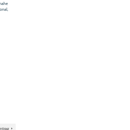
snahe
onal,
ntrag