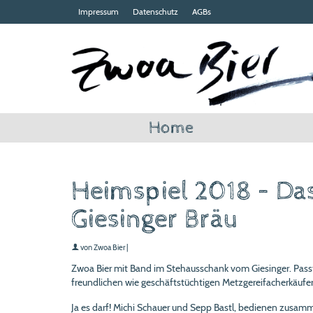
Impressum
Datenschutz
AGBs
Home
Heimspiel 2018 – Da
Giesinger Bräu
von
Zwoa Bier
|
Zwoa Bier mit Band im Stehausschank vom Giesinger. Pass
freundlichen wie geschäftstüchtigen Metzgereifacherkäuferi
Ja es darf! Michi Schauer und Sepp Bastl, bedienen zusamm