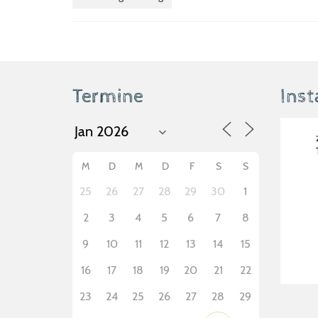
Termine
Ins
M
D
M
D
F
S
S
25
26
27
28
29
30
1
2
3
4
5
6
7
8
9
10
11
12
13
14
15
16
17
18
19
20
21
22
23
24
25
26
27
28
29