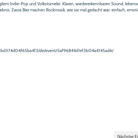
ragilem Indie-Pop und Volkstümelei. Klaren, wiedererkennbaren Sound, leben
lebnis. Zwoa Bier machen Rockmusik, wie sie mal gedacht war: einfach, emoti
f71bd374d04f65ba4f3/de/event/5af96844d1ef3b04a4145ad6/
Nächster Ei