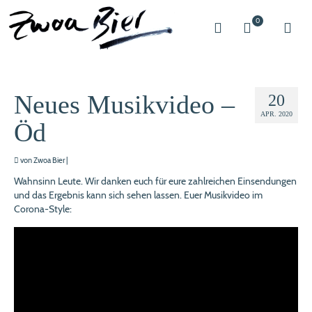
0
Neues Musikvideo –
20
APR. 2020
Öd
von
Zwoa Bier
|
Wahnsinn Leute. Wir danken euch für eure zahlreichen Einsendungen
und das Ergebnis kann sich sehen lassen. Euer Musikvideo im
Corona-Style: