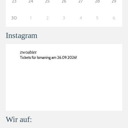
23
24
25
26
27
28
29
30
1
2
3
4
5
6
Instagram
zwoabier
Tickets für Ismaning am 26.09.2026!
Wir auf: