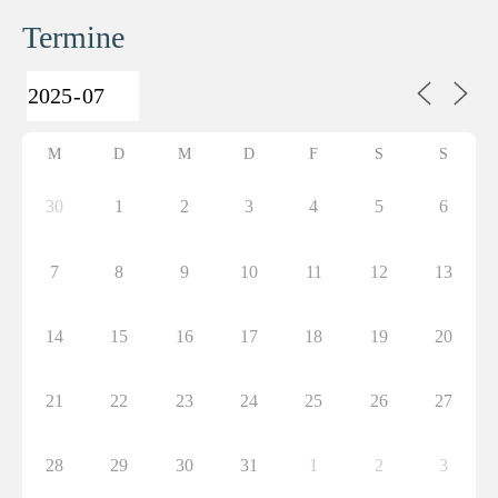
Termine
M
D
M
D
F
S
S
30
1
2
3
4
5
6
7
8
9
10
11
12
13
14
15
16
17
18
19
20
21
22
23
24
25
26
27
28
29
30
31
1
2
3