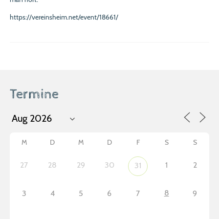
https://vereinsheim.net/event/18661/
Termine
M
D
M
D
F
S
S
27
28
29
30
1
2
31
8
3
4
5
6
7
9