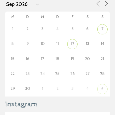
M
D
M
D
F
S
S
1
2
3
4
5
6
7
8
9
10
11
13
14
12
15
16
17
18
19
20
21
22
23
24
25
26
27
28
29
30
1
2
3
4
5
Instagram