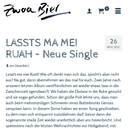
0
LASSTS MA MEI
26
NOV. 2021
RUAH – Neue Single
von
Zwoa Bier
|
Lasst‘s ma mei Ruah!
Wie oft denkt man sich das, spricht‘s aber nicht
aus? Na gut, dann übernehmen wir das mal für euch. Zwei Jahre nach
unserem letzten Album veröffentlichen wir wieder etwas (war in der
Zwischenzeit irgendwas?). Wir haben die Ekstase in der Ruhe gesucht
und sie sogar gefunden. Schon der große Polt lehrte uns, dass man
auch beim mehrstündigen Schmieren eines Butterbrotes Genuss
verspüren kann. In diesem Sinne haben wir einen Song geschrieben,
zu dem man sich entspannt zurücklehnen darf, bevor dann die
sogenannte stade Zeit wieder unerbittlich über uns hereinbricht. Und
spätestens nach der letzten Weihnachtsfeier vor Heiligabend, mit