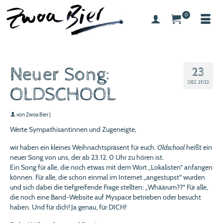
0
Neuer Song:
23
DEZ. 2022
OLDSCHOOL
von
Zwoa Bier
|
Werte Sympathisantinnen und Zugeneigte,
wir haben ein kleines Weihnachtspräsent für euch.
Oldschool
heißt ein
neuer Song von uns, der ab 23.12. 0 Uhr zu hören ist.
Ein Song für alle, die noch etwas mit dem Wort „Lokalisten“ anfangen
können. Für alle, die schon einmal im Internet „angestupst“ wurden
und sich dabei die tiefgreifende Frage stellten: „Whäärum??“ Für alle,
die noch eine Band-Website auf Myspace betrieben oder besucht
haben. Und für dich! Ja genau, für DICH!