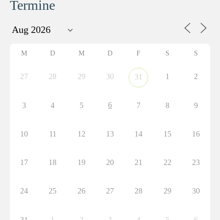
Termine
M
D
M
D
F
S
S
27
28
29
30
1
2
31
6
3
4
5
7
8
9
10
11
12
13
14
15
16
17
18
19
20
21
22
23
24
25
26
27
28
29
30
31
1
2
3
4
5
6